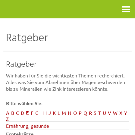
Kontakt
Ratgeber
Ratgeber
Wir haben für Sie die wichtigsten Themen recherchiert.
Alles was Sie vom Abnehmen über Magenbeschwerden
bis zu Mineralien wie Zink interessieren könnte.
Bitte wählen Sie:
E
A
B
C
D
F
G
H
I
J
K
L
M
N
O
P
Q
R
S
T
U
V
W
X
Y
Z
Ernährung, gesunde
Erntekrätze