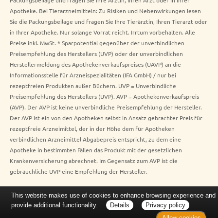
Packungsbeilage und fragen Sie Ihre Ärztin, Ihren Arzt oder in Ihrer
Apotheke. Bei Tierarzneimitteln: Zu Risiken und Nebenwirkungen lesen
Sie die Packungsbeilage und fragen Sie Ihre Tierärztin, Ihren Tierarzt oder
in Ihrer Apotheke. Nur solange Vorrat reicht. Irrtum vorbehalten. Alle
Preise inkl. MwSt. * Sparpotential gegenüber der unverbindlichen
Preisempfehlung des Herstellers (UVP) oder der unverbindlichen
Herstellermeldung des Apothekenverkaufspreises (UAVP) an die
Informationsstelle für Arzneispezialitäten (IFA GmbH) / nur bei
rezeptfreien Produkten außer Büchern. UVP = Unverbindliche
Preisempfehlung des Herstellers (UVP). AVP = Apothekenverkaufspreis
(AVP). Der AVP ist keine unverbindliche Preisempfehlung der Hersteller.
Der AVP ist ein von den Apotheken selbst in Ansatz gebrachter Preis für
rezeptfreie Arzneimittel, der in der Höhe dem für Apotheken
verbindlichen Arzneimittel Abgabepreis entspricht, zu dem eine
Apotheke in bestimmten Fällen das Produkt mit der gesetzlichen
Krankenversicherung abrechnet. Im Gegensatz zum AVP ist die
gebräuchliche UVP eine Empfehlung der Hersteller.
This website makes use of cookies to enhance browsing experience and
provide additional functionality.
Details
Privacy policy
Allow cookies