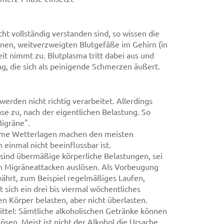
t vollständig verstanden sind, so wissen die
inen, weitverzweigten Blutgefäße im Gehirn (in
it nimmt zu. Blutplasma tritt dabei aus und
 die sich als peinigende Schmerzen äußert.
rden nicht richtig verarbeitet. Allerdings
se zu, nach der eigentlichen Belastung. So
igräne".
reme Wetterlagen machen den meisten
 einmal nicht beeinflussbar ist.
ind übermäßige körperliche Belastungen, sei
en Migräneattacken auslösen. Als Vorbeugung
währt, zum Beispiel regelmäßiges Laufen,
sich ein drei bis viermal wöchentliches
den Körper belasten, aber nicht überlasten.
ttel: Sämtliche alkoholischen Getränke können
sen. Meist ist nicht der Alkohol die Ursache,