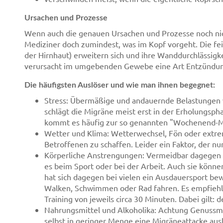
Ursachen und Prozesse
Wenn auch die genauen Ursachen und Prozesse noch nich
Mediziner doch zumindest, was im Kopf vorgeht. Die fe
der Hirnhaut) erweitern sich und ihre Wanddurchlässigke
verursacht im umgebenden Gewebe eine Art Entzündung,
Die häufigsten Auslöser und wie man ihnen begegnet:
Stress: Übermäßige und andauernde Belastungen we
schlägt die Migräne meist erst in der Erholungspha
kommt es häufig zur so genannten "Wochenend-M
Wetter und Klima: Wetterwechsel, Fön oder ext
Betroffenen zu schaffen. Leider ein Faktor, der nun
Körperliche Anstrengungen: Vermeidbar dagegen s
es beim Sport oder bei der Arbeit. Auch sie könn
hat sich dagegen bei vielen ein Ausdauersport be
Walken, Schwimmen oder Rad fahren. Es empfiehlt 
Training von jeweils circa 30 Minuten. Dabei gilt: 
Nahrungsmittel und Alkoholika: Achtung Genussmi
selbst in geringer Menge eine Migräneattacke auslö