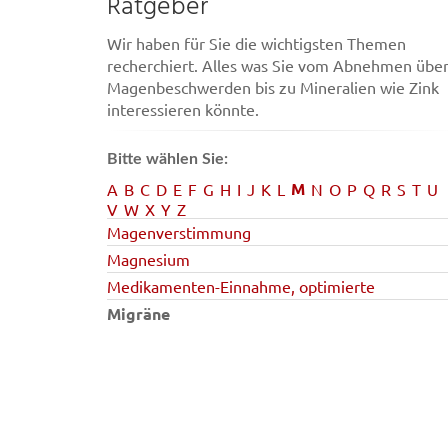
Ratgeber
Wir haben für Sie die wichtigsten Themen
recherchiert. Alles was Sie vom Abnehmen übe
Magenbeschwerden bis zu Mineralien wie Zink
interessieren könnte.
Bitte wählen Sie:
M
A
B
C
D
E
F
G
H
I
J
K
L
N
O
P
Q
R
S
T
U
V
W
X
Y
Z
Magenverstimmung
Magnesium
Medikamenten-Einnahme, optimierte
Migräne