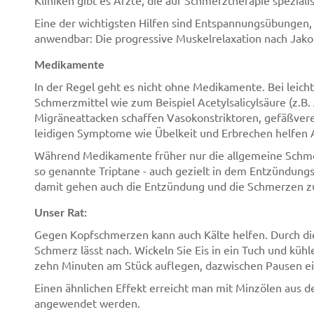
Kliniken gibt es Ärzte, die auf Schmerztherapie spezialis
Eine der wichtigsten Hilfen sind Entspannungsübungen, 
anwendbar: Die progressive Muskelrelaxation nach Jako
Medikamente
In der Regel geht es nicht ohne Medikamente. Bei leic
Schmerzmittel wie zum Beispiel Acetylsalicylsäure (z.B.
Migräneattacken schaffen Vasokonstriktoren, gefäßver
leidigen Symptome wie Übelkeit und Erbrechen helfen 
Während Medikamente früher nur die allgemeine Schm
so genannte Triptane - auch gezielt in dem Entzündung
damit gehen auch die Entzündung und die Schmerzen z
Unser Rat:
Gegen Kopfschmerzen kann auch Kälte helfen. Durch die
Schmerz lässt nach. Wickeln Sie Eis in ein Tuch und kühle
zehn Minuten am Stück auflegen, dazwischen Pausen ei
Einen ähnlichen Effekt erreicht man mit Minzölen aus 
angewendet werden.