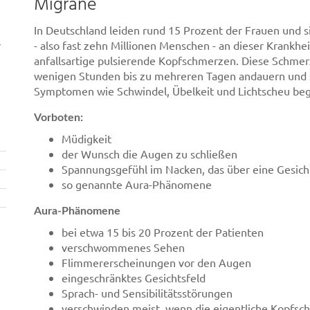
Migräne
In Deutschland leiden rund 15 Prozent der Frauen und 
r
- also fast zehn Millionen Menschen - an dieser Krankhe
anfallsartige pulsierende Kopfschmerzen. Diese Schme
wenigen Stunden bis zu mehreren Tagen andauern und 
Symptomen wie Schwindel, Übelkeit und Lichtscheu begl
Vorboten:
Müdigkeit
der Wunsch die Augen zu schließen
Spannungsgefühl im Nacken, das über eine Gesicht
so genannte Aura-Phänomene
Aura-Phänomene
bei etwa 15 bis 20 Prozent der Patienten
verschwommenes Sehen
Flimmererscheinungen vor den Augen
eingeschränktes Gesichtsfeld
Sprach- und Sensibilitätsstörungen
verschwinden meist, wenn die eigentliche Kopfsc