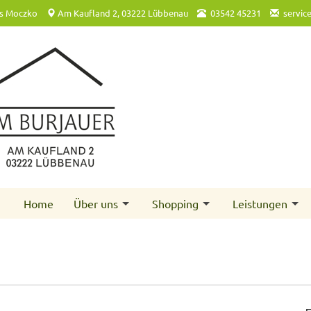
s Moczko
Am Kaufland 2, 03222 Lübbenau
03542 45231
servic
Home
Über uns
Shopping
Leistungen