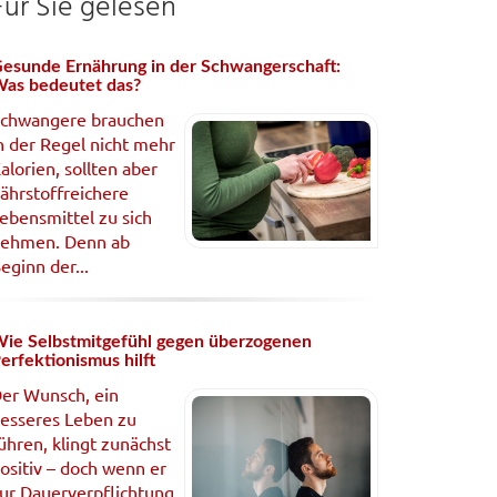
Für Sie gelesen
esunde Ernährung in der Schwangerschaft:
as bedeutet das?
chwangere brauchen
n der Regel nicht mehr
alorien, sollten aber
ährstoffreichere
ebensmittel zu sich
ehmen. Denn ab
eginn der...
ie Selbstmitgefühl gegen überzogenen
erfektionismus hilft
er Wunsch, ein
esseres Leben zu
ühren, klingt zunächst
ositiv – doch wenn er
ur Dauerverpflichtung