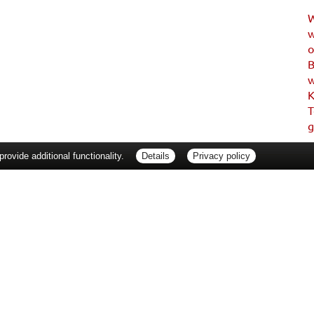
W
w
o
B
w
K
T
g
ovide additional functionality.
Details
Privacy policy
erbraucherrechte
Barrierefreiheit
Impressum
ie Packungsbeilage und fragen Sie Ihre Ärztin, Ihren Arzt oder in Ihrer Apotheke
Tierarzt oder in Ihrer Apotheke. Nur solange Vorrat reicht. Irrtum vorbehalten. All
er unverbindlichen Herstellermeldung des Apothekenverkaufspreises (UAVP) an die
che Preisempfehlung des Herstellers (UVP). AVP = Apothekenverkaufspreis (AVP).
tz gebrachter Preis für rezeptfreie Arzneimittel, der in der Höhe dem für Apothe
tzlichen Krankenversicherung abrechnet. Im Gegensatz zum AVP ist die gebräuchl