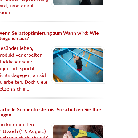
ird, kann er auf
auer...
enn Selbstoptimierung zum Wahn wird: Wie
teige ich aus?
esünder leben,
roduktiver arbeiten,
lücklicher sein:
igentlich spricht
ichts dagegen, an sich
u arbeiten. Doch viele
etzen sich in...
artielle Sonnenfinsternis: So schützen Sie Ihre
Augen
Am kommenden
ittwoch (12. August)
ürften sich ab etwa 19