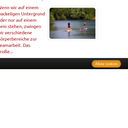
enn wir auf einem
ackeligen Untergrund
der nur auf einem
ein stehen, zwingen
ir verschiedene
örperbereiche zur
eamarbeit. Das
roße...
Allow cookies
. Bei Tierarzneimitteln: Zu Risiken und Nebenwirkungen lesen
e Preise inkl. MwSt. * Sparpotential gegenüber der
 Informationsstelle für Arzneispezialitäten (IFA GmbH) / nur
 Der AVP ist keine unverbindliche Preisempfehlung der
ken verbindlichen Arzneimittel Abgabepreis entspricht, zu dem
iche UVP eine Empfehlung der Hersteller.