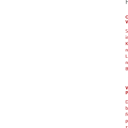
G
W
S
i
K
n
L
n
B
W
P
D
b
f
p
z